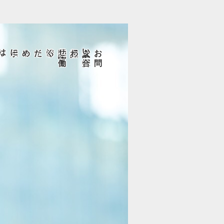
されるためには
サイトポリシ
紹介予定派遣とは
く
わせ
求人を
探
して
働
お
問
い
合