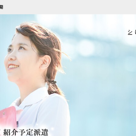
期
ー
採用