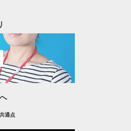
リ
へ
共通点