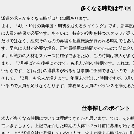
多くなる時期は年3回
派遣の求人が多くなる時期は年に3回あります。
まず、「4月・10月の新年度・期初を迎えるタイミング」です。新年
は人員の確保が必要です。あるいは、特定の役割を持つスタッフが足
だけではなく、組織そのものの再編や配置転換が行われる時期でもあ
す。早急に人材が必要な場合、正社員採用は時間がかかるので間に合
す。即戦力の人材をスムーズに確保できるため、この時期は求人が多
また、「7月半ばから後半にかけて」も求人が多い時期です。これは、
いからです。どれだけの退職者が出るかは事前に予測できないので、
そして、「3月」も求人が増えます。年度末で忙しい時期ですが、3月
いるので人員が足りなくなります。業務量と人員のバランスを揃える
仕事探しのポイント
求人が多くなる時期については理解できたかと思います。では、その
ていきましょう。上記で紹介した時期の大体1～2ヵ月前に募集が始ま
さい。まだ派遣会社に登録していない人は、求人が増える時期の3ヵ月